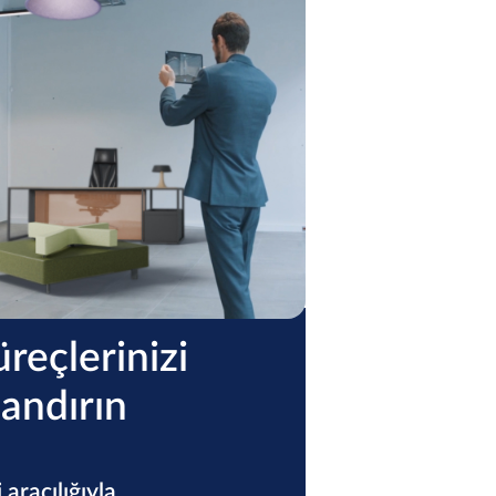
̈reçlerinizi
landırın
aracılığıyla