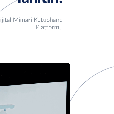
jital Mimari Kütüphane
Platformu