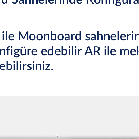
d Sahnelerinde Konfigür
 ile Moonboard sahnelerin
onfigüre edebilir AR ile m
bilirsiniz.