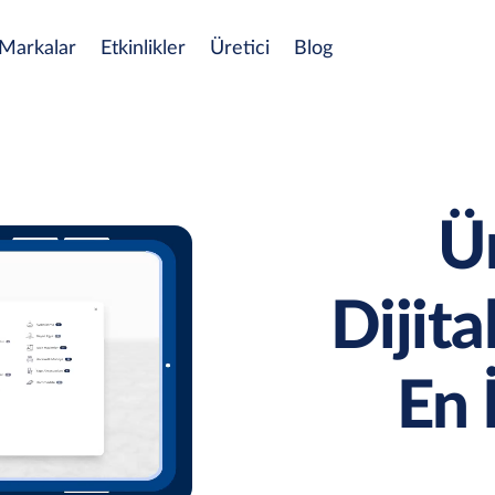
Markalar
Etkinlikler
Üretici
Blog
Ür
Dijit
En 