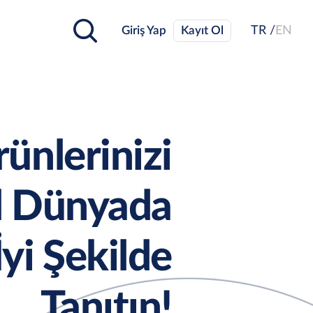
Giriş Yap
Kayıt Ol
TR /
EN
ünlerinizi
al Dünyada
İyi Şekilde
Tanıtın!