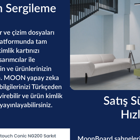
n Sergileme
r ve çizim dosyaları
platformunda tam
imlik kartınızı
arımcılar ile
n ve ürünlerinizin
çın. MOON yapay zeka
bilgilerinizi Türkçeden
virebilir ve ürün kimlik
Satış Su
 yayınlayabilirsiniz.
Hız
MoonBoard sahneleri 