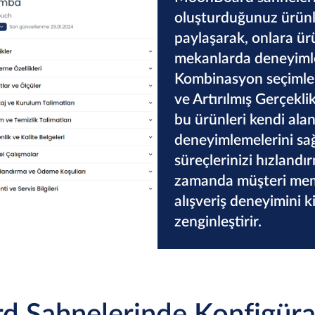
oluşturduğunuz ürünle
paylaşarak, onlara ür
mekanlarda deneyimlem
Kombinasyon seçimleri
ve Artırılmış Gerçekli
bu ürünleri kendi ala
deneyimlemelerini sağ
süreçlerinizi hızlandı
zamanda müşteri memn
alışveriş deneyimini kiş
zenginleştirir.