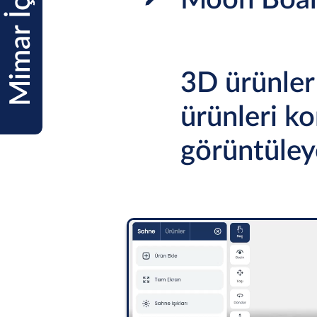
Mimar İçin Moon
Moon Boar
3D ürünler
ürünleri k
görüntüleye