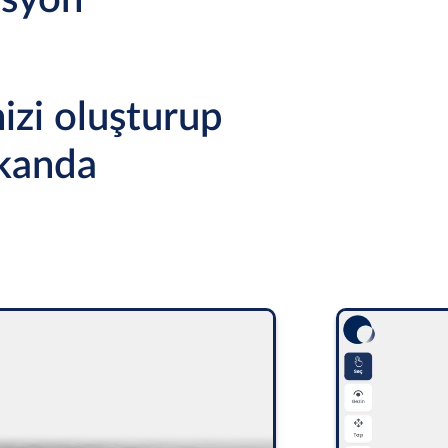
asyon
izi oluşturup
ekanda