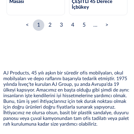
Masası
ÇEŞİTLİ 45 Derece
İçbükey
<
1
2
3
4
5
…
>
AJ Products, 45 yılı aşkın bir süredir ofis mobilyaları, okul
mobilyaları ve depo raflarını başarıyla tedarik etmiştir. 1975
yılında İsveç'te kurulan AJ Group, şu anda Avrupa'da 19
ülkeyi kapsıyor. Amacımız en başta olduğu gibi şimdi de aynı:
insanların işte kendilerini iyi hissetmelerine yardımcı olmak.
Bunu, tüm iş yeri ihtiyaçlarınız için tek durak noktası olmak
için doğru ürünleri doğru fiyatlarla sunarak yapıyoruz.
İhtiyacınız ne olursa olsun, basit bir plastik sandalye, duyuru
panosu veya çuval kamyonundan tam ofis tadilatı veya palet
rafı kurulumuna kadar size yardımcı olabiliriz.