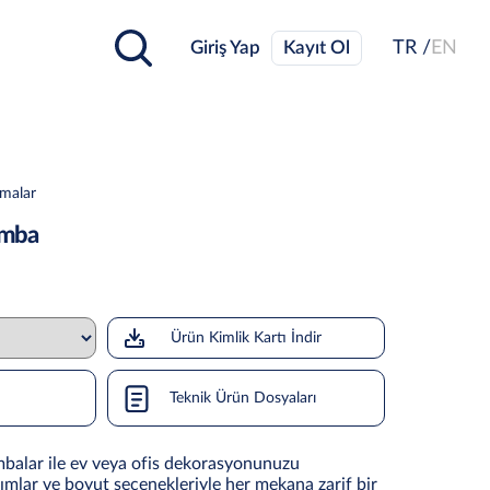
Giriş Yap
Kayıt Ol
TR /
EN
tmalar
amba
Ürün Kimlik Kartı İndir
Teknik Ürün Dosyaları
mbalar ile ev veya ofis dekorasyonunuzu
ımlar ve boyut seçenekleriyle her mekana zarif bir