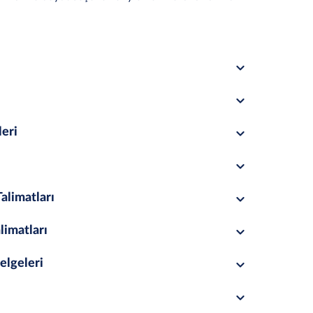
leri
alimatları
limatları
elgeleri