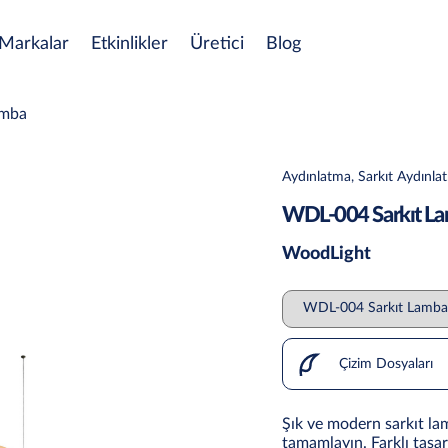
Markalar
Etkinlikler
Üretici
Blog
amba
Aydınlatma, Sarkıt Aydınla
WDL-004 Sarkıt L
WoodLight
Çizim Dosyaları
Şık ve modern sarkıt la
tamamlayın. Farklı tasar