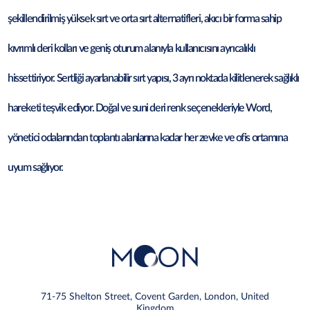
şekillendirilmiş yüksek sırt ve orta sırt alternatifleri, akıcı bir forma sahip
kıvrımlı deri kolları ve geniş oturum alanıyla kullanıcısını ayrıcalıklı
hissettiriyor. Sertliği ayarlanabilir sırt yapısı, 3 ayrı noktada kilitlenerek sağlıklı
hareketi teşvik ediyor. Doğal ve suni deri renk seçenekleriyle Word,
yönetici odalarından toplantı alanlarına kadar her zevke ve ofis ortamına
uyum sağlıyor.
71-75 Shelton Street, Covent Garden, London, United
Kingdom