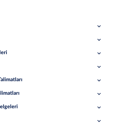
leri
alimatları
limatları
elgeleri