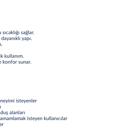
 sıcaklığı sağlar.
dayanıklı yapı.
m.
k kullanım.
le konfor sunar.
neyimi isteyenler
ı
 duş alanları
amamlamak isteyen kullanıcılar
er