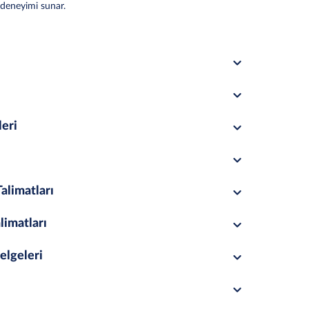
 deneyimi sunar.
leri
alimatları
limatları
elgeleri