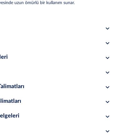
yesinde uzun ömürlü bir kullanım sunar.
leri
alimatları
limatları
elgeleri