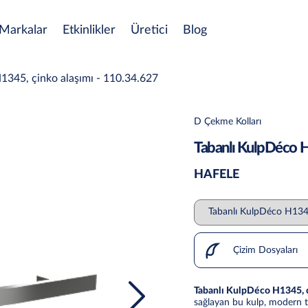
Markalar
Etkinlikler
Üretici
Blog
1345, çinko alaşımı - 110.34.627
D Çekme Kolları
Tabanlı KulpDéco H
HAFELE
Çizim Dosyaları
Tabanlı KulpDéco H1345, ç
sağlayan bu kulp, modern t