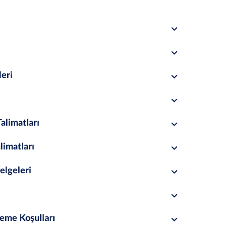
leri
alimatları
limatları
elgeleri
eme Koşulları