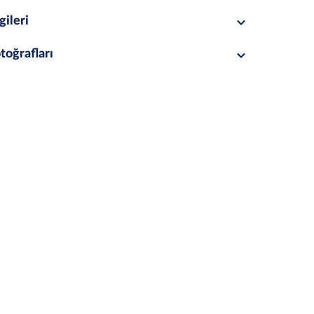
gileri
toğrafları