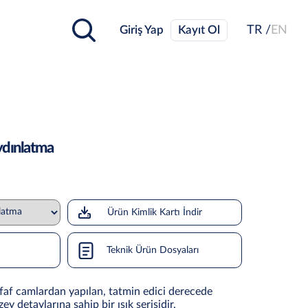
Giriş Yap
Kayıt Ol
TR /
EN
ydınlatma
Ürün Kimlik Kartı İndir
Teknik Ürün Dosyaları
ffaf camlardan yapılan, tatmin edici derecede
zey detaylarına sahip bir ışık serisidir.