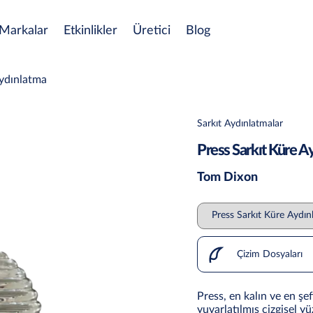
Markalar
Etkinlikler
Üretici
Blog
Aydınlatma
Sarkıt Aydınlatmalar
Press Sarkıt Küre A
Tom Dixon
Çizim Dosyaları
Press, en kalın ve en şe
yuvarlatılmış çizgisel yü