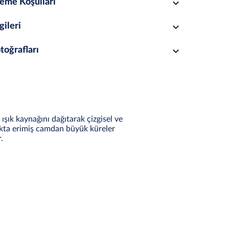
eme Koşulları
gileri
toğrafları
ışık kaynağını dağıtarak çizgisel ve
lıkta erimiş camdan büyük küreler
.