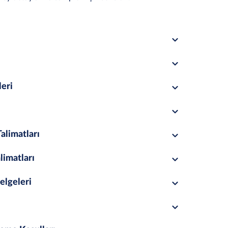
leri
alimatları
limatları
elgeleri