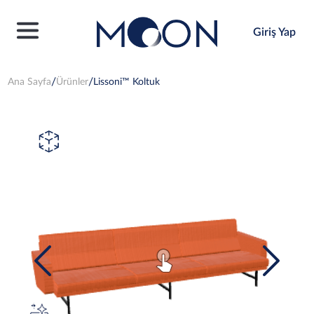
Giriş Yap
Ana Sayfa
Ürünler
Lissoni™ Koltuk