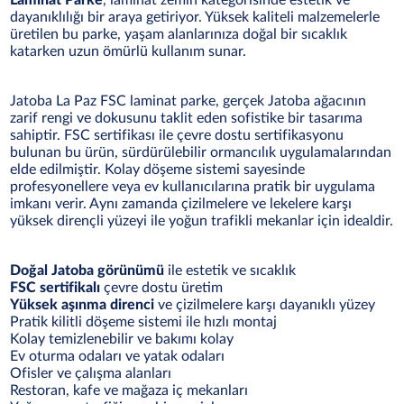
Laminat Parke
, laminat zemin kategorisinde estetik ve
dayanıklılığı bir araya getiriyor. Yüksek kaliteli malzemelerle
üretilen bu parke, yaşam alanlarınıza doğal bir sıcaklık
katarken uzun ömürlü kullanım sunar.
Jatoba La Paz FSC laminat parke, gerçek Jatoba ağacının
zarif rengi ve dokusunu taklit eden sofistike bir tasarıma
sahiptir. FSC sertifikası ile çevre dostu sertifikasyonu
bulunan bu ürün, sürdürülebilir ormancılık uygulamalarından
elde edilmiştir. Kolay döşeme sistemi sayesinde
profesyonellere veya ev kullanıcılarına pratik bir uygulama
imkanı verir. Aynı zamanda çizilmelere ve lekelere karşı
yüksek dirençli yüzeyi ile yoğun trafikli mekanlar için idealdir.
Doğal Jatoba görünümü
ile estetik ve sıcaklık
FSC sertifikalı
çevre dostu üretim
Yüksek aşınma direnci
ve çizilmelere karşı dayanıklı yüzey
Pratik kilitli döşeme sistemi ile hızlı montaj
Kolay temizlenebilir ve bakımı kolay
Ev oturma odaları ve yatak odaları
Ofisler ve çalışma alanları
Restoran, kafe ve mağaza iç mekanları