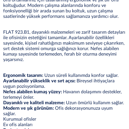
ofis ortamlarınız için tasarlanmış ergonomik ve şık bir ofis
koltuğudur. Modern çalışma alanlarında konforu ve
fonksiyonelliği bir arada sunan bu koltuk, uzun çalışma
saatlerinde yüksek performans sağlamanıza yardımcı olur.
FLAT 923.B1, dayanıklı malzemeleri ve zarif tasarım detayları
ile ofisinizin estetiğini tamamlar. Ayarlanabilir özellikleri
sayesinde, kişisel rahatlığınızı maksimum seviyeye çıkarırken,
sırt destek sistemi omurga sağlığınızı korur. Nefes alabilen
kumaşı sayesinde terlemeden, ferah bir oturma deneyimi
yaşarsınız.
Ergonomik tasarım:
Uzun süreli kullanımda konfor sağlar.
Ayarlanabilir yükseklik ve sırt açısı:
Bireysel ihtiyaçlara
uygun pozisyonlama.
Nefes alabilen kumaş yüzey:
Havanın dolaşımını destekler,
terlemeyi önler.
Dayanıklı ve kaliteli malzeme:
Uzun ömürlü kullanım sağlar.
Modern ve şık görünüm:
Ofis dekorasyonunuza uyum
sağlar.
Kurumsal ofisler
Ev ofis alanları