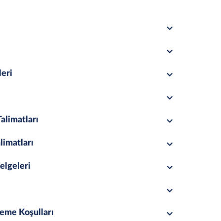
leri
alimatları
limatları
elgeleri
eme Koşulları