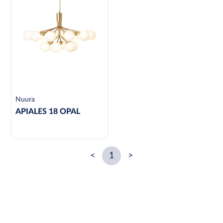
Nuura
APIALES 18 OPAL
<
1
>