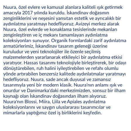
Nuura, özel evlere ve kamusal alanlara kaliteli ışık getirmek
amacıyla 2017 yılında kuruldu. İskandinav doğasının
zenginliklerini ve neşesini yansıtan estetik ve ayrıcalıklı bir
aydınlatma yaratmayı hedefliyoruz. Avizeyi merkez alarak
Nuura, özel evlerde ve konaklama tesislerinde mekanları
zenginleştiren ve iç mekanı tamamlayan aydınlatma
koleksiyonları sunuyor. Organik formlardaki zarif aydınlatma
armatürlerimiz, İskandinav tasarım geleneği üzerine
kuruludur ve yeni teknolojiler ile özenle seçilmiş
malzemelerden yararlanarak etkileyici bir aydınlatma etkisi
yaratıyor. Hassas tasarımı teknolojiyle birleştirerek, bir odayı
dönüştürebilen, ruh halini iyileştirebilen ve refahı olumlu
yönde artırabilen benzersiz kalitede aydınlatmalar yaratmayı
hedefliyoruz. Nuura, sade ancak duyusal ve zamansız
tasarımıyla yeni bir modern klasik. Nuura'nın anlamı ışık ve
onurdur ve Danimarka'daki merkezimizden, sonsuz bir ilham
kaynağı olan İskandinav doğasından ilham alıyoruz.
Nuura'nın Blossi, Miira, Liila ve Apiales aydınlatma
koleksiyonlarını ve saygın uluslararası tasarımcılar ve
mimarlarla yaptığımız özel iş birliklerini keşfedin.