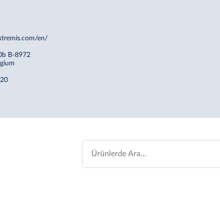
xtremis.com/en/
0b B-8972
lgium
 20