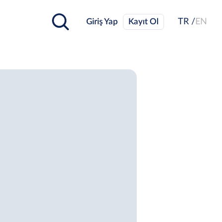
Giriş Yap
Kayıt Ol
TR /
EN