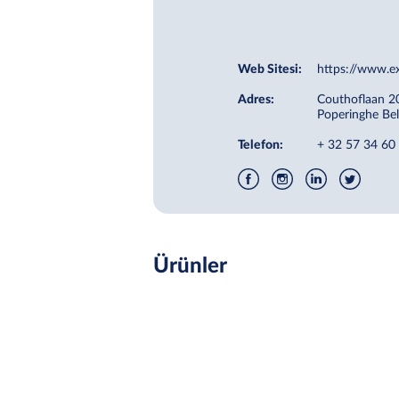
Web Sitesi:
https://www.e
Adres:
Couthoflaan 2
Poperinghe Be
Telefon:
+ 32 57 34 60
Ürünler