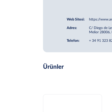
Web Sitesi:
https://www.a
Adres:
C/ Diego de Le
Melior 28006,
Telefon:
+ 34 91 323 8
Ürünler