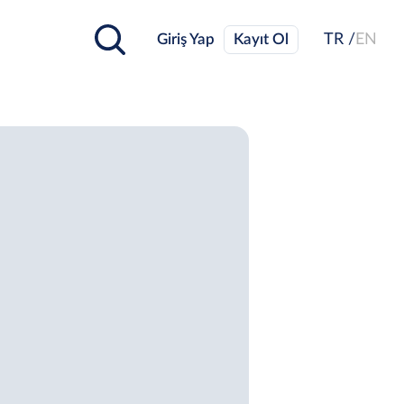
Giriş Yap
Kayıt Ol
TR /
EN