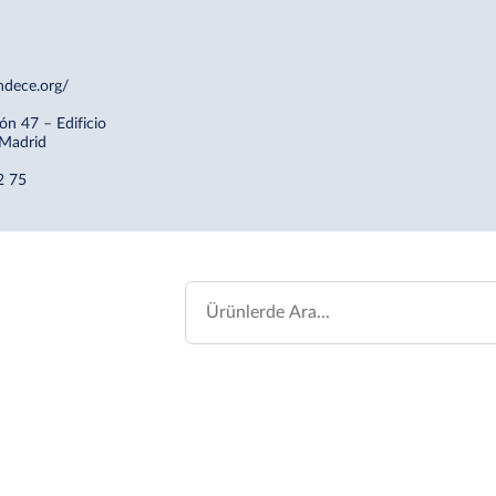
ndece.org/
ón 47 – Edificio
 Madrid
2 75