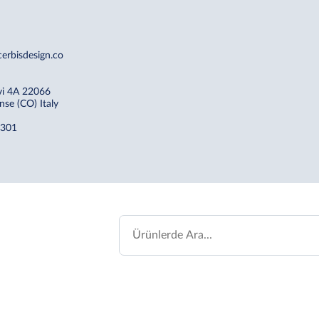
erbisdesign.co
rvi 4A 22066
se (CO) Italy
0301