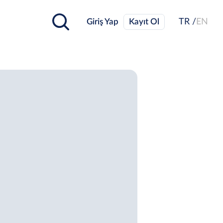
Giriş Yap
Kayıt Ol
TR /
EN